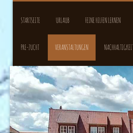
STARTSEITE
URLAUB
FEINE HILFEN LERNEN
PRE-ZUCHT
VERANSTALTUNGEN
NACHHALTIGKEI