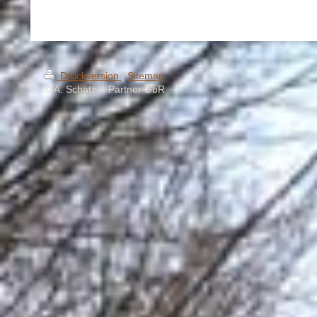
Druckversion
|
Sitemap
© A. Schatz & Partner GbR