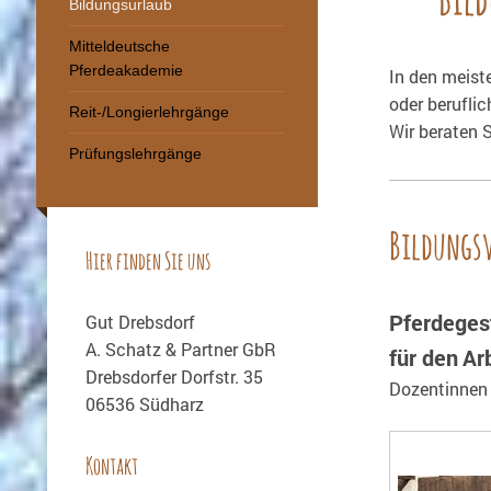
Bildungsurlaub
Mitteldeutsche
Pferdeakademie
In den meist
oder berufli
Reit-/Longierlehrgänge
Wir beraten S
Prüfungslehrgänge
Bildungsv
Hier finden Sie uns
Pferdeges
Gut Drebsdorf
A. Schatz & Partner GbR
für den
Ar
Drebsdorfer Dorfstr. 35
Dozentinnen 
06536 Südharz
Kontakt