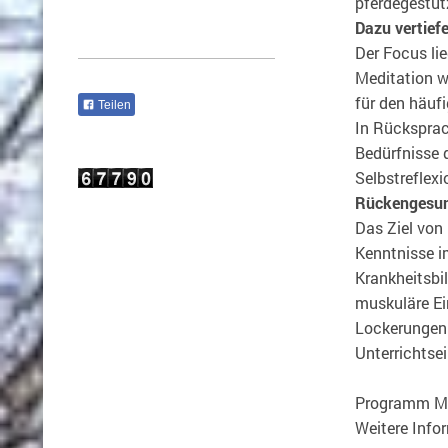
pferdegestüt
Dazu vertief
Der Focus li
Meditation w
für den häufi
Teilen
In Rücksprac
Bedürfnisse 
Selbstreflexi
Rückengesund
Das Ziel von
Kenntnisse i
Krankheitsbi
muskuläre E
Lockerungen u
Unterrichtse
Programm Mon
Weitere Info