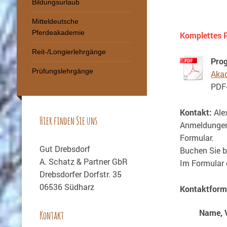
Bildungsurlaub
Mitteldeutsche
Pferdeakademie
Komplettes 
Reit-/Longierlehrgänge
Pro
Prüfungslehrgänge
Aka
PDF
Kontakt:
Ale
Hier finden Sie uns
Anmeldungen 
Formular.
Gut Drebsdorf
Buchen Sie bi
A. Schatz & Partner GbR
Im Formular 
Drebsdorfer Dorfstr. 35
06536 Südharz
Kontaktform
Name, 
Kontakt