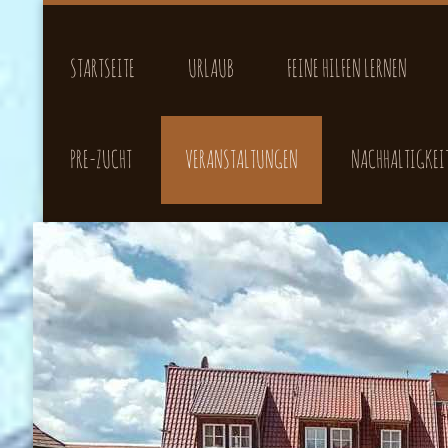
STARTSEITE
URLAUB
FEINE HILFEN LERNEN
PRE-ZUCHT
VERANSTALTUNGEN
NACHHALTIGKEI