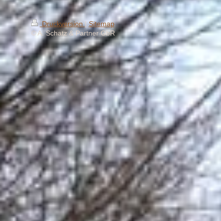
Druckversion
|
Sitemap
© A. Schatz & Partner GbR