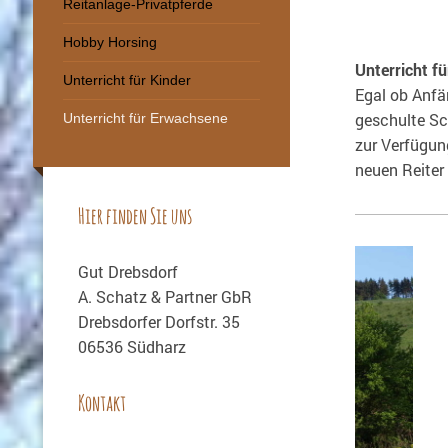
Reitanlage-Privatpferde
Hobby Horsing
Unterricht f
Unterricht für Kinder
Egal ob Anfän
geschulte Sc
Unterricht für Erwachsene
zur Verfügun
neuen Reiter
Hier finden Sie uns
Gut Drebsdorf
A. Schatz & Partner GbR
Drebsdorfer Dorfstr. 35
06536 Südharz
Kontakt