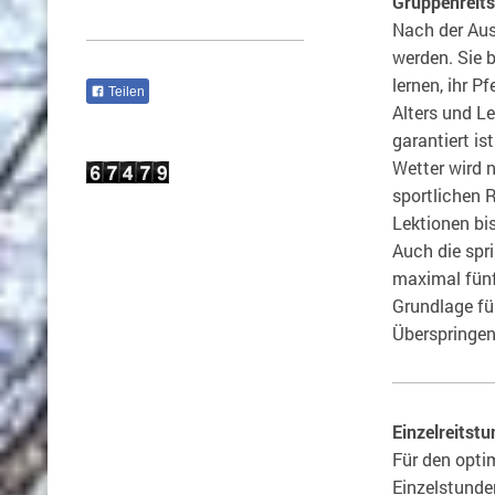
Gruppenreits
Nach der Aus
werden. Sie 
lernen, ihr P
Teilen
Alters und L
garantiert i
Wetter wird 
sportlichen R
Lektionen bis
Auch die spr
maximal fünf
Grundlage fü
Überspringen
Einzelreitst
Für den opti
Einzelstunde