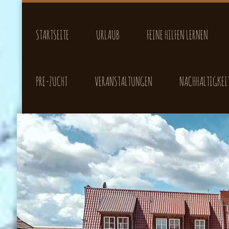
STARTSEITE
URLAUB
FEINE HILFEN LERNEN
PRE-ZUCHT
VERANSTALTUNGEN
NACHHALTIGKEI