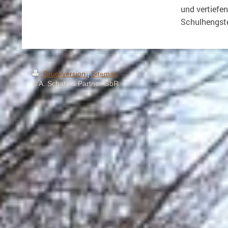
und vertiefen
Schulhengst
Druckversion
|
Sitemap
© A. Schatz & Partner GbR